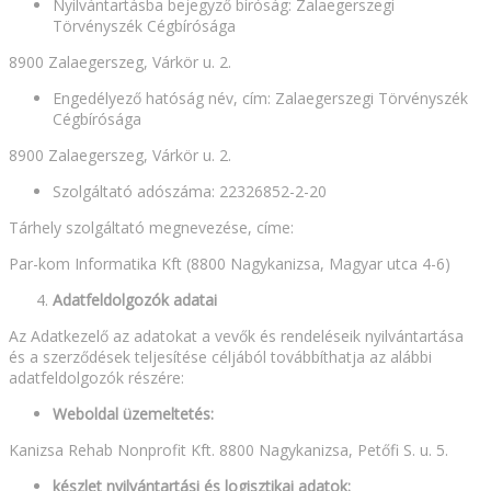
Nyilvántartásba bejegyző bíróság: Zalaegerszegi
Törvényszék Cégbírósága
8900 Zalaegerszeg, Várkör u. 2.
Engedélyező hatóság név, cím: Zalaegerszegi Törvényszék
Cégbírósága
8900 Zalaegerszeg, Várkör u. 2.
Szolgáltató adószáma: 22326852-2-20
Tárhely szolgáltató megnevezése, címe:
Par-kom Informatika Kft (8800 Nagykanizsa, Magyar utca 4-6)
Adatfeldolgozók adatai
Az Adatkezelő az adatokat a vevők és rendeléseik nyilvántartása
és a szerződések teljesítése céljából továbbíthatja az alábbi
adatfeldolgozók részére:
Weboldal üzemeltetés:
Kanizsa Rehab Nonprofit Kft. 8800 Nagykanizsa, Petőfi S. u. 5.
készlet nyilvántartási és logisztikai adatok: