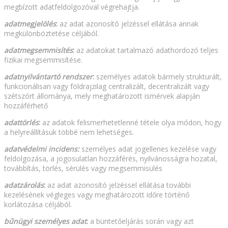
megbízott adatfeldolgozóval végrehajtja.
adatmegjelölés
:
az adat azonosító jelzéssel ellátása annak
megkülönböztetése céljából.
adatmegsemmisítés
:
az adatokat tartalmazó adathordozó teljes
fizikai megsemmisítése.
adatnyilvántartó rendszer
:
személyes adatok bármely strukturált,
funkcionálisan vagy földrajzilag centralizált, decentralizált vagy
szétszórt állománya, mely meghatározott ismérvek alapján
hozzáférhető
adattörlés
:
az adatok felismerhetetlenné tétele olya módon, hogy
a helyreállításuk többé nem lehetséges.
adatvédelmi incidens:
személyes adat jogellenes kezelése vagy
feldolgozása, a jogosulatlan hozzáférés, nyilvánosságra hozatal,
továbbítás, törlés, sérülés vagy megsemmisülés
adatzárolás
:
az adat azonosító jelzéssel ellátása további
kezelésének végleges vagy meghatározott időre történő
korlátozása céljából.
bűnügyi személyes adat
:
a büntetőeljárás során vagy azt