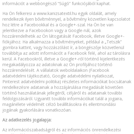
információt a webböngésző “Súgó” funkciójából kaphat.
Ha Ön felkeresi a www.kanizsatextil.hu egyik oldalát, amely
rendelkezik ilyen bővítménnyel, a bővítmény közvetlen kapcsolatot
hoz létre a Facebookkal és a Google+-szal. Ha Ön be van
jelentkezve a Facebookon vagy a Google-nál, azok
hozzárendelhetik az Ön látogatását Facebook, illetve Google+-
fiókjához. Ha alkalmazza a bővítményeket, például a „Tetszik”
gombra kattint, vagy hozzászólást ír, a böngészője közvetlenül
továbbítja az adott információt a Facebook felé, ahol az tárolásra
kerül. A Facebookról, illetve a Google+-ról történő kijelentkezés
megakadályozza az adatoknak az Ön profiljához történő
hozzárendelését. A vállalatok weboldalaikon (Facebook
adatvédelmi tájékoztató, Google adatvédelmi nyilatkozat,
Pinterest adatvédelmi politika) részletes információkat bocsátanak
rendelkezésre adatainak a hozzájárulása megadását követően
történő használatának jellegéről, céljáról és adatainak további
feldolgozásáról. Ugyanitt további információkat talál a jogaira,
magánélete védelmét célzó beállításokra és ellentmondási
jogának gyakorlására vonatkozóan.
Az adatkezelés jogalapja:
Az információszabadságról és az információs önrendelkezési