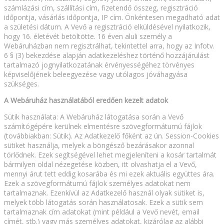
számlázási cím, szállítási cím, fizetendő összeg, regisztráció
időpontja, vásárlás időpontja, IP cím. Önkéntesen megadható adat
a születési dátum. A Vevő a regisztráció elküldésével nyilatkozik,
hogy 16. életévét betöltötte. 16 éven aluli személy a
Webáruházban nem regisztrálhat, tekintettel arra, hogy az Infotv.
6 § (3) bekezdése alapján adatkezeléshez történő hozzájárulást
tartalmazó jognyilatkozatának érvényességéhez törvényes
képviselőjének beleegyezése vagy utólagos jóváhagyása
szükséges.
A Webáruház használatából eredően kezelt adatok
Sütik használata: A Webáruház látogatása során a Vevő
számítógépére kerülnek elmentésre szövegformátumú fájlok
(továbbiakban: Sütik). Az Adatkezelő főként az ún. Session-Cookies
sütiket használja, melyek a böngésző bezárásakor azonnal
törlődnek. Ezek segítségével lehet megjeleníteni a kosár tartalmát
bármilyen oldal nézegetése közben, itt olvashatja el a Vevő,
mennyi árut tett eddig kosarába és mi ezek aktuális együttes ára.
Ezek a szövegformátumú fájlok személyes adatokat nem
tartalmaznak. Ezenkívül az Adatkezelő használ olyak sütiket is,
melyek több látogatás során használatosak. Ezek a sütik sem
tartalmaznak cím adatokat (mint például a Vevő nevét, email
címét, stb.) vagy más személyes adatokat, kizárólag az alábbi