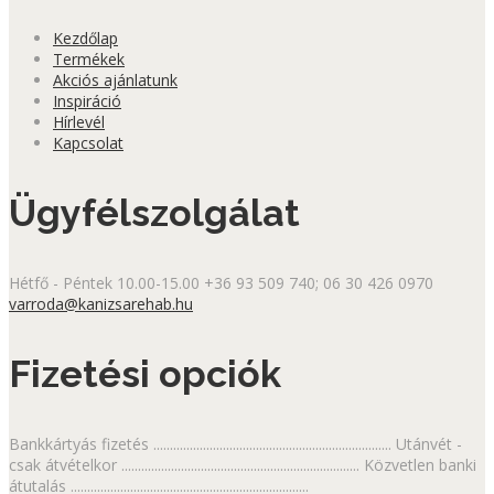
Kezdőlap
Termékek
Akciós ajánlatunk
Inspiráció
Hírlevél
Kapcsolat
Ügyfélszolgálat
Hétfő - Péntek 10.00-15.00
+36 93 509 740; 06 30 426 0970
varroda@kanizsarehab.hu
Fizetési opciók
Bankkártyás fizetés ........................................................................ Utánvét -
csak átvételkor ........................................................................ Közvetlen banki
átutalás ........................................................................