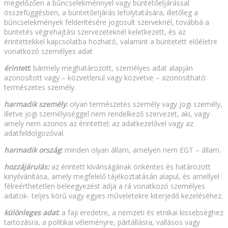
megelőzően a bűncselekménnyel vagy büntetőeljárással
összefüggésben, a büntetőeljárás lefolytatására, illetőleg a
bűncselekmények felderítésére jogosult szerveknél, továbbá a
büntetés végrehajtási szervezeteknél keletkezett, és az
érintettekkel kapcsolatba hozható, valamint a büntetett előéletre
vonatkozó személyes adat
érintett
:
bármely meghatározott, személyes adat alapján
azonosított vagy – közvetlenül vagy közvetve – azonosítható
természetes személy.
harmadik személy
:
olyan természetes személy vagy jogi személy,
illetve jogi személyiséggel nem rendelkező szervezet, aki, vagy
amely nem azonos az érintettel; az adatkezelővel vagy az
adatfeldolgozóval.
harmadik ország
:
minden olyan állam, amelyen nem EGT – állam.
hozzájárulás:
az érintett kívánságának önkéntes és határozott
kinyilvánítása, amely megfelelő tájékoztatásán alapul, és amellyel
félreérthetetlen beleegyezést adja a rá vonatkozó személyes
adatok- teljes körű vagy egyes műveletekre kiterjedő kezeléséhez.
különleges adat
:
a faji eredetre, a nemzeti és etnikai kissebséghez
tartozásra, a politikai véleményre, pártállásra, vallásos vagy