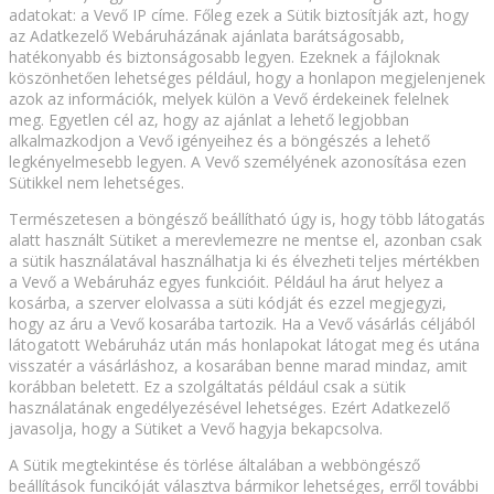
adatokat: a Vevő IP címe. Főleg ezek a Sütik biztosítják azt, hogy
az Adatkezelő Webáruházának ajánlata barátságosabb,
hatékonyabb és biztonságosabb legyen. Ezeknek a fájloknak
köszönhetően lehetséges például, hogy a honlapon megjelenjenek
azok az információk, melyek külön a Vevő érdekeinek felelnek
meg. Egyetlen cél az, hogy az ajánlat a lehető legjobban
alkalmazkodjon a Vevő igényeihez és a böngészés a lehető
legkényelmesebb legyen. A Vevő személyének azonosítása ezen
Sütikkel nem lehetséges.
Természetesen a böngésző beállítható úgy is, hogy több látogatás
alatt használt Sütiket a merevlemezre ne mentse el, azonban csak
a sütik használatával használhatja ki és élvezheti teljes mértékben
a Vevő a Webáruház egyes funkcióit. Például ha árut helyez a
kosárba, a szerver elolvassa a süti kódját és ezzel megjegyzi,
hogy az áru a Vevő kosarába tartozik. Ha a Vevő vásárlás céljából
látogatott Webáruház után más honlapokat látogat meg és utána
visszatér a vásárláshoz, a kosarában benne marad mindaz, amit
korábban beletett. Ez a szolgáltatás például csak a sütik
használatának engedélyezésével lehetséges. Ezért Adatkezelő
javasolja, hogy a Sütiket a Vevő hagyja bekapcsolva.
A Sütik megtekintése és törlése általában a webböngésző
beállítások funcikóját választva bármikor lehetséges, erről további