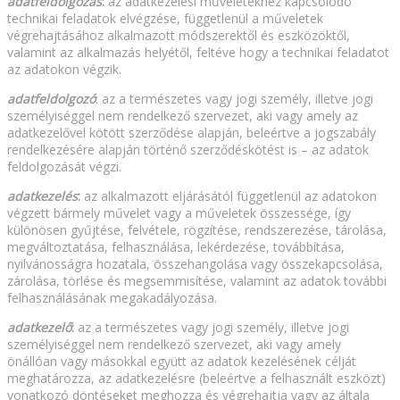
adatfeldolgozás
:
az adatkezelési műveletekhez kapcsolódó
technikai feladatok elvégzése, függetlenül a műveletek
végrehajtásához alkalmazott módszerektől és eszközöktől,
valamint az alkalmazás helyétől, feltéve hogy a technikai feladatot
az adatokon végzik.
adatfeldolgozó
: az a természetes vagy jogi személy, illetve jogi
személyiséggel nem rendelkező szervezet, aki vagy amely az
adatkezelővel kötött szerződése alapján, beleértve a jogszabály
rendelkezésére alapján történő szerződéskötést is – az adatok
feldolgozását végzi.
adatkezelés
:
az alkalmazott eljárásától függetlenül az adatokon
végzett bármely művelet vagy a műveletek összessége, így
különösen gyűjtése, felvétele, rögzítése, rendszerezése, tárolása,
megváltoztatása, felhasználása, lekérdezése, továbbítása,
nyilvánosságra hozatala, összehangolása vagy összekapcsolása,
zárolása, törlése és megsemmisítése, valamint az adatok további
felhasználásának megakadályozása.
adatkezelő
:
az a természetes vagy jogi személy, illetve jogi
személyiséggel nem rendelkező szervezet, aki vagy amely
önállóan vagy másokkal együtt az adatok kezelésének célját
meghatározza, az adatkezelésre (beleértve a felhasznált eszközt)
vonatkozó döntéseket meghozza és végrehajtja vagy az általa