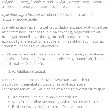
világnézeti meggyőződésre, párttagságra, az egészségi állapotra,
a kóros szenvedélyre, a szexuális életre vonatkozó adat
nyilvánosságra hozatal
:
az adatot bárki számára történő
hozzáférhetővé tétele.
személyes adat
: az érintettel kapcsolatba hozható adat-különösen
az érintett neve, azonosító jele, valamint egy vagy több fizikai,
fiziológiai, mentális, gazdasági, kulturális vagy szociális
azonosságra jellemző ismeret-, valamint az abból levonható, az
érintettre vonatkozó következtetés.
tiltakozás
:
az érintett nyilatkozata, amellyel személyes adatainak
kezelését kifogásolja, és az adatkezelés megszüntetését, illetve a
kezelt adatok törlését kéri.
Az Adatkezelő adatai:
A Kanizsa Rehab Nonprofit Kft a www.kanizsarehab.hu
weboldalon üzemeltetett webáruház adatkezelésével
kapcsolatosan az Ektv. 4§ alapján az alábbi tájékoztatást nyújtja:
Szolgáltató: Kanizsa Rehab Nonprofit Kft
Szolgáltató székhelye: 8800 Nagykanizsa, Petőfi S. u. 5.
Elektronikus levelezési cím: info@kanizsarehab.hu