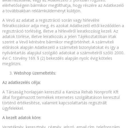
elérhetőségein bármikor megtilthatja, hogy részére az Adatkezelő
a továbbiakban reklámküldeményt küldjön.
A Vevő az adatait a regisztráció során vagy hírlevélre
feliratkozáskor adja meg, és azokat Adatkezelő ettől kezdődően a
regisztráció törléséig, illetve a hírlevélről leiratkozásig kezeli. Az
adatok törlése, illetve leiratkozás a jelen Tájékoztatóban írtak
szerint a Vevő kérésére bármikor megtörténhet. A számviteli
előírások alapján Adatkezelő a számviteli bizonylatokat és így a
nyilvántartás alapjául szolgáló adatokat a számvitelről szóló 2000.
évi C. törvény 169. § (2) bekezdés alapján nyolc évig köteles
megőrizni.
Webshop üzemeltetés:
Az adatkezelés célja:
A Társaság honlapjain keresztül a Kanizsa Rehab Nonprofit Kft
által forgalmazott termékek internetes szolgáltatáson keresztül
történő értékesítése, valamint kapcsolattartás regisztrált
ügyfelekkel.
A kezelt adatok köre:
Vezetéknév, keresztnév, cégnév, jelszó, email cím, telefonszám,