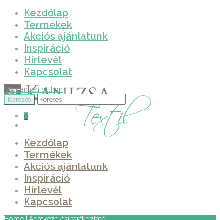
Kezdőlap
Termékek
Akciós ajánlatunk
Inspiráció
Hírlevél
Kapcsolat
Mindenben otthon
0
Kezdőlap
Termékek
Akciós ajánlatunk
Inspiráció
Hírlevél
Kapcsolat
Home
|
Adatkezelési tájékoztató