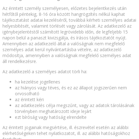
Az érintett személy személyesen, előzetes bejelentkezés után
hétfőtől péntekig, 8-16 óra között hangrögzítés nélkül kaphat
tájékoztatást adatai kezeléséről, továbbá kérheti személyes adatai
helyesbítését, valamint törlését vagy zárolását. Az adatkezelő az
igénybejelentéstől számított legrövidebb időn, de legfeljebb 15
napon belül a panaszt kivizsgálja, és írásos tájékoztatót nyújt.
Amennyiben az adatkezelő által a valóságnak nem megfelelő
személyes adat kerül nyilvántartásba vételre, az adatkezelő
módosítja, amennyiben a valóságnak megfelelő személyes adat
áll rendelkezésre.
Az adatkezelő a személyes adatot törli ha:
ha kezelése jogellenes
az hiányos vagy téves, és ez az állapot jogszerűen nem
orvosolható
az érintett kéri
az adatkezelés célja megszűnt, vagy az adatok tárolásának
törvényben meghatározott ideje lejárt
ezt bíróság vagy hatóság elrendelte
Az érintett jogainak megsértése, ill. észrevétel esetén az alábbi
elérhetőségeken tehet nyilatkozatot, ill. az alábbi hatóságokhoz