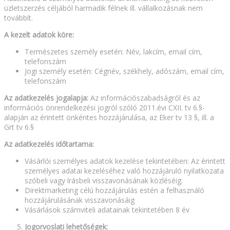
üzletszerzés céljából harmadik félnek ill. vállalkozásnak nem
továbbít.
A kezelt adatok köre:
Természetes személy esetén: Név, lakcím, email cím,
telefonszám
Jogi személy esetén: Cégnév, székhely, adószám, email cím,
telefonszám
Az adatkezelés jogalapja:
Az információszabadságról és az
információs önrendelkezési jogról szóló 2011.évi CXII. tv 6.§-
alapján az érintett önkéntes hozzájárulása, az Eker tv 13 §, ill. a
Grt tv 6.§
Az adatkezelés időtartama:
Vásárlói személyes adatok kezelése tekintetében: Az érintett
személyes adatai kezeléséhez való hozzájáruló nyilatkozata
szóbeli vagy írásbeli visszavonásának közléséig.
Direktmarketing célú hozzájárulás estén a felhasználó
hozzájárulásának visszavonásáig
Vásárlások számviteli adatainak tekintetében 8 év
Jogorvoslati lehetőségek: