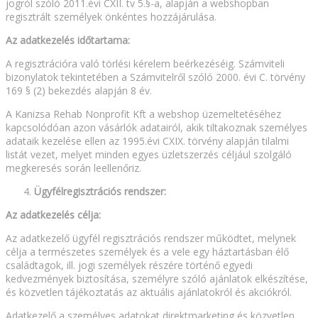
jogról szóló 2011.évi CXII. tv 5.§-a, alapján a webshopban
regisztrált személyek önkéntes hozzájárulása.
Az adatkezelés időtartama:
A regisztrációra való törlési kérelem beérkezéséig. Számviteli
bizonylatok tekintetében a Számvitelről szóló 2000. évi C. törvény
169 § (2) bekezdés alapján 8 év.
A Kanizsa Rehab Nonprofit Kft a webshop üzemeltetéséhez
kapcsolódóan azon vásárlók adatairól, akik tiltakoznak személyes
adataik kezelése ellen az 1995.évi CXIX. törvény alapján tilalmi
listát vezet, melyet minden egyes üzletszerzés céljául szolgáló
megkeresés során leellenőriz.
Ügyfélregisztrációs rendszer:
Az adatkezelés célja:
Az adatkezelő ügyfél regisztrációs rendszer működtet, melynek
célja a természetes személyek és a vele egy háztartásban élő
családtagok, ill. jogi személyek részére történő egyedi
kedvezmények biztosítása, személyre szóló ajánlatok elkészítése,
és közvetlen tájékoztatás az aktuális ajánlatokról és akciókról.
Adatkezelő a személyes adatokat direktmarketing és közvetlen