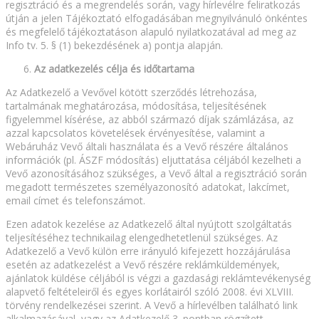
regisztráció és a megrendelés során, vagy hírlevélre feliratkozás
útján a jelen Tájékoztató elfogadásában megnyilvánuló önkéntes
és megfelelő tájékoztatáson alapuló nyilatkozatával ad meg az
Info tv. 5. § (1) bekezdésének a) pontja alapján.
Az adatkezelés célja és időtartama
Az Adatkezelő a Vevővel kötött szerződés létrehozása,
tartalmának meghatározása, módosítása, teljesítésének
figyelemmel kísérése, az abból származó díjak számlázása, az
azzal kapcsolatos követelések érvényesítése, valamint a
Webáruház Vevő általi használata és a Vevő részére általános
információk (pl. ÁSZF módosítás) eljuttatása céljából kezelheti a
Vevő azonosításához szükséges, a Vevő által a regisztráció során
megadott természetes személyazonosító adatokat, lakcímet,
email címet és telefonszámot.
Ezen adatok kezelése az Adatkezelő által nyújtott szolgáltatás
teljesítéséhez technikailag elengedhetetlenül szükséges. Az
Adatkezelő a Vevő külön erre irányuló kifejezett hozzájárulása
esetén az adatkezelést a Vevő részére reklámküldemények,
ajánlatok küldése céljából is végzi a gazdasági reklámtevékenység
alapvető feltételeiről és egyes korlátairól szóló 2008. évi XLVIII.
törvény rendelkezései szerint. A Vevő a hírlevélben található link
alkalmazásával, vagy az Adatkezelő 3. pontban rögzített