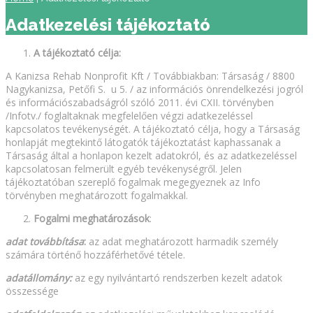
Adatkezelési tájékoztató
A tájékoztató célja:
A Kanizsa Rehab Nonprofit Kft / Továbbiakban: Társaság / 8800
Nagykanizsa, Petőfi S. u 5. / az információs önrendelkezési jogról
és információszabadságról szóló 2011. évi CXII. törvényben
/Infotv./ foglaltaknak megfelelően végzi adatkezeléssel
kapcsolatos tevékenységét. A tájékoztató célja, hogy a Társaság
honlapját megtekintő látogatók tájékoztatást kaphassanak a
Társaság által a honlapon kezelt adatokról, és az adatkezeléssel
kapcsolatosan felmerült egyéb tevékenységről. Jelen
tájékoztatóban szereplő fogalmak megegyeznek az Info
törvényben meghatározott fogalmakkal.
Fogalmi meghatározások
:
adat továbbítása
:
az adat meghatározott harmadik személy
számára történő hozzáférhetővé tétele.
adatállomány:
az egy nyilvántartó rendszerben kezelt adatok
összessége