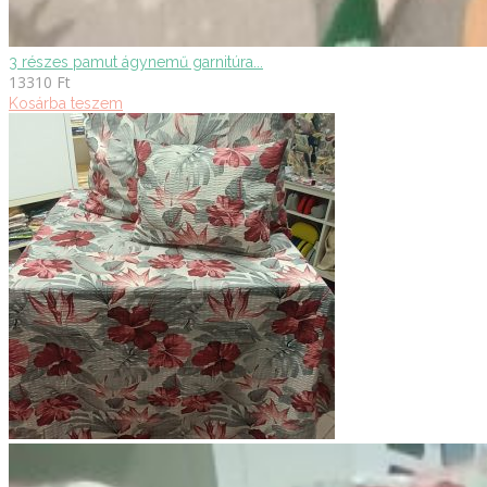
3 részes pamut ágynemű garnitúra...
13310
Ft
Kosárba teszem