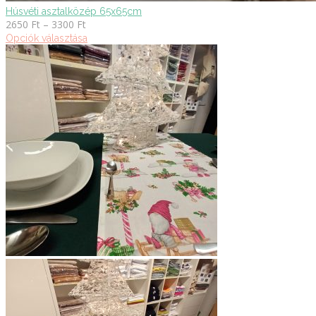
Húsvéti asztalközép 65x65cm
Ártartomány:
2650
Ft
–
3300
Ft
2650 Ft
Opciók választása
-
3300 Ft