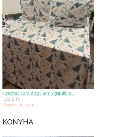
3 részes pamut ágynemű garnitúra...
13310
Ft
Kosárba teszem
KONYHA