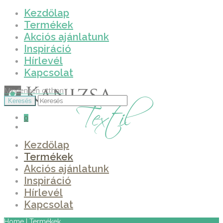
Kezdőlap
Termékek
Akciós ajánlatunk
Inspiráció
Hírlevél
Kapcsolat
Mindenben otthon
0
Kezdőlap
Termékek
Akciós ajánlatunk
Inspiráció
Hírlevél
Kapcsolat
Home
|
Termékek