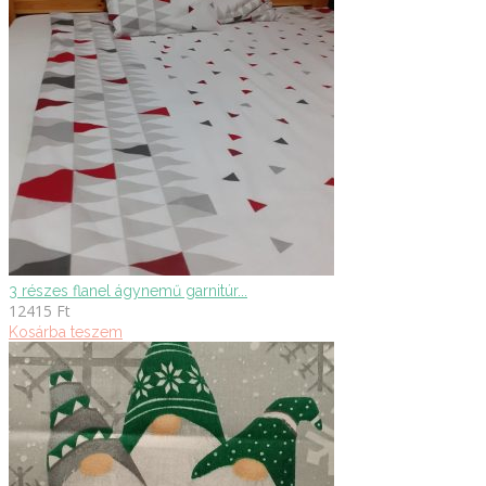
3 részes flanel ágynemű garnitúr...
12415
Ft
Kosárba teszem