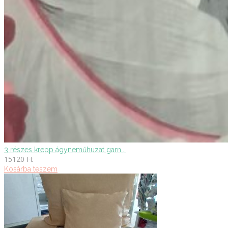
3 részes krepp ágyneműhuzat garn...
15120
Ft
Kosárba teszem