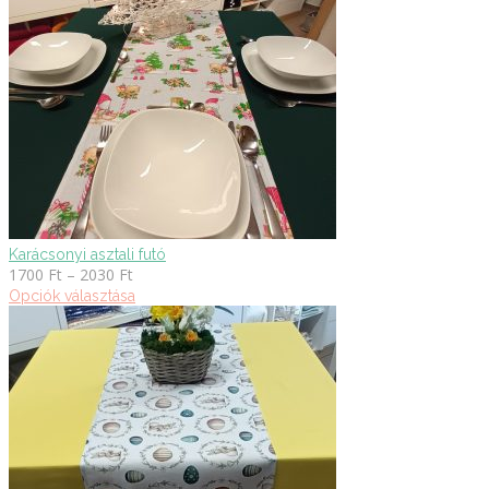
Karácsonyi asztali futó
Ártartomány:
1700
Ft
–
2030
Ft
1700 Ft
Opciók választása
-
2030 Ft