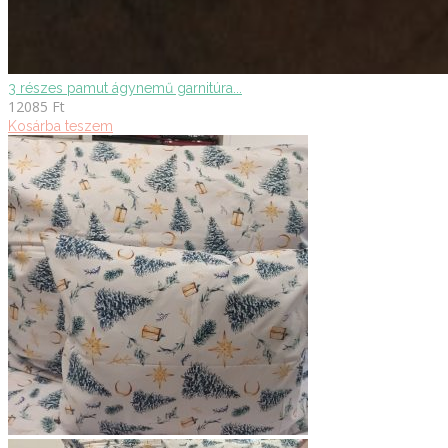
3 részes pamut ágynemű garnitúra...
12085
Ft
Kosárba teszem